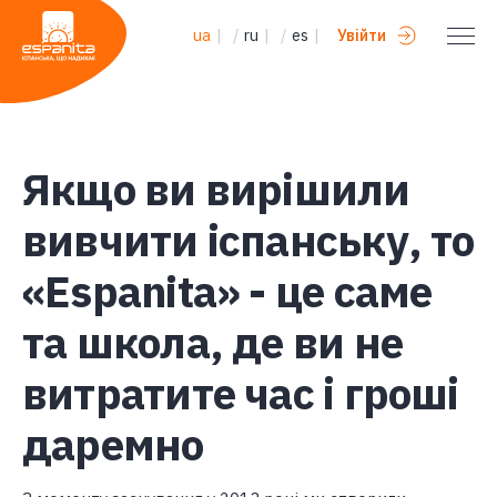
ua
|
/
ru
|
/
es
|
Увійти
Якщо ви вирішили
вивчити іспанську, то
«Espanita» - це саме
та школа, де ви не
витратите час і гроші
даремно