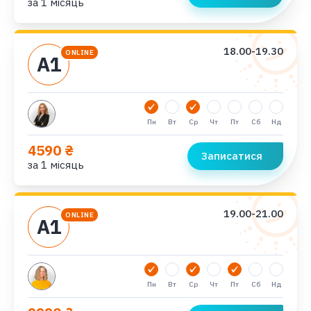
за 1 місяць
18.00-19.30
ONLINE
А1
Пн
Вт
Ср
Чт
Пт
Сб
Нд
4590 ₴
Записатися
за 1 місяць
19.00-21.00
ONLINE
А1
Пн
Вт
Ср
Чт
Пт
Сб
Нд