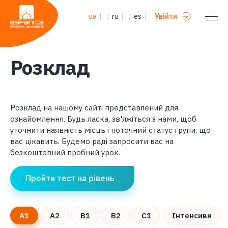
ua
|
/
ru
|
/
es
|
Увійти
Розклад
Розклад на нашому сайті представлений для
ознайомлення. Будь ласка, зв'яжіться з нами, щоб
уточнити наявність місць і поточний статус групи, що
вас цікавить. Будемо раді запросити вас на
безкоштовний пробний урок.
Пройти тест на рівень
A1
A2
B1
B2
C1
Інтенсиви