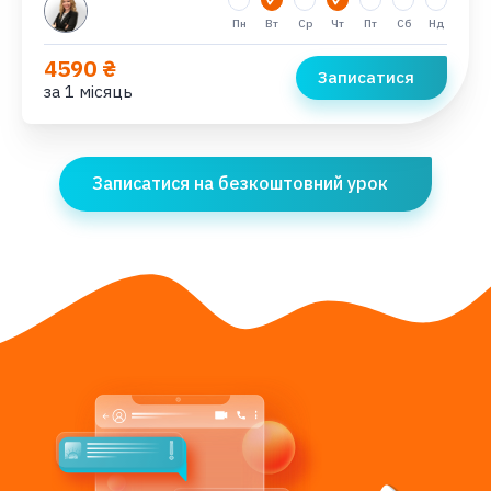
Пн
Вт
Ср
Чт
Пт
Сб
Нд
4590 ₴
Записатися
за 1 місяць
Записатися на безкоштовний урок