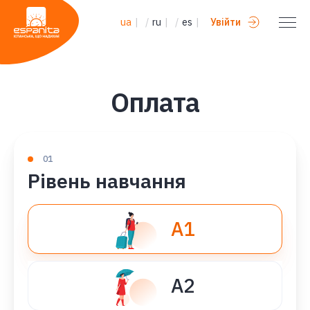
ua
|
/
ru
|
/
es
|
Увійти
Оплата
01
Рівень навчання
A1
A2