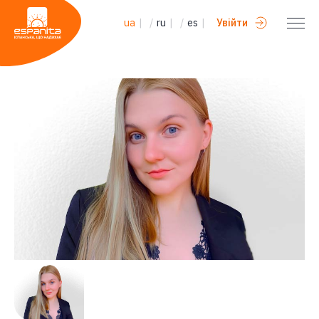
ua
|
/
ru
|
/
es
|
Увійти