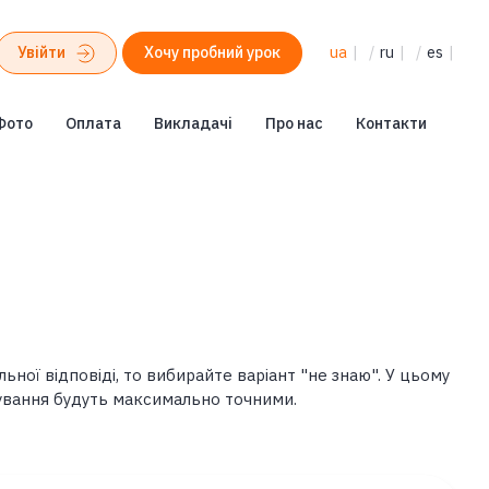
Увійти
Хочу пробний урок
ua
|
/
ru
|
/
es
|
Фото
Оплата
Викладачі
Про нас
Контакти
ьної відповіді, то вибирайте варіант "не знаю". У цьому
ування будуть максимально точними.