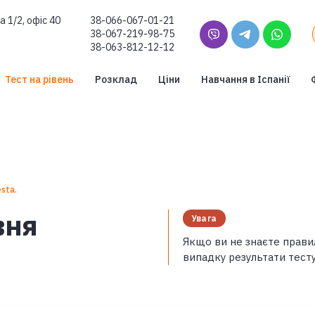
а 1/2, офіс 40
38-066-067-01-21
38-067-219-98-75
38-063-812-12-12
Тест на рівень
Розклад
Ціни
Навчання в Іспанії
esta.
вня
Увага
Якщо ви не знаєте правил
випадку результати тест