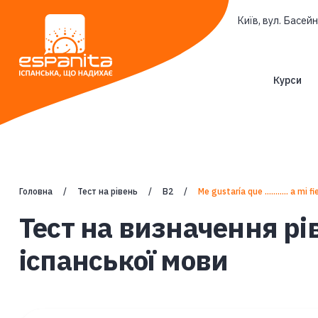
Київ, вул. Басейн
Курси
Головна
Тест на рівень
B2
Me gustaría que ........... a mi fi
Тест на визначення рі
іспанської мови