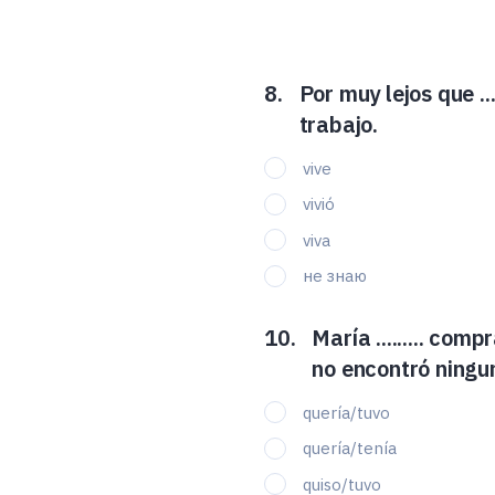
Por muy lejos que ..
trabajo.
vive
vivió
viva
не знаю
María ......... com
no encontró ninguno 
quería/tuvo
quería/tenía
quiso/tuvo