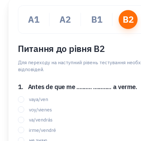
A1
А2
В1
B2
Питання до рівня B2
Для переходу на наступний рівень тестування необх
відповідей.
Antes de que me .......... ............ a verme.
vaya/ven
voy/vienes
va/vendrás
irme/vendré
не знаю