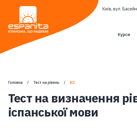
Київ, вул. Басейн
Курси
Головна
Тест на рівень
B2
Тест на визначення рі
іспанської мови