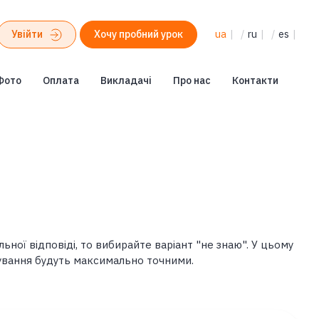
Увійти
Хочу пробний урок
ua
|
/
ru
|
/
es
|
Фото
Оплата
Викладачі
Про нас
Контакти
ьної відповіді, то вибирайте варіант "не знаю". У цьому
ування будуть максимально точними.