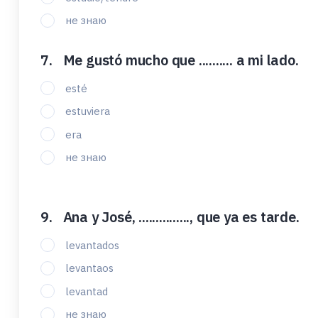
не знаю
Me gustó mucho que .......... a mi lado.
esté
estuviera
era
не знаю
Ana y José, ..............., que ya es tarde.
levantados
levantaos
levantad
не знаю