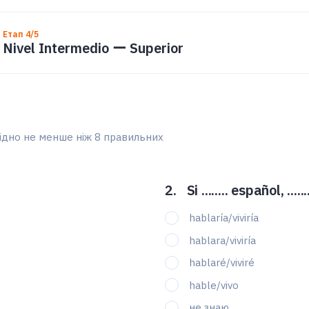
Етап 4/5
Nivel Intermedio ー Superior
ідно не менше ніж 8 правильних
Si ........ español, ...
hablaría/viviría
hablara/viviría
hablaré/viviré
hable/vivo
не знаю