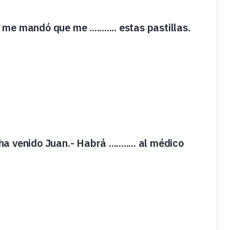
me mandó que me ........... estas pastillas.
a venido Juan.- Habrá ........... al médico