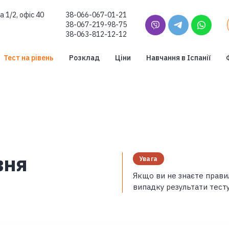
а 1/2, офіс 40
38-066-067-01-21
38-067-219-98-75
38-063-812-12-12
Тест на рівень
Розклад
Ціни
Навчання в Іспанії
вня
Увага
Якщо ви не знаєте правил
випадку результати тест