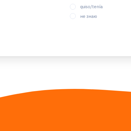
quiso/tenía
не знаю