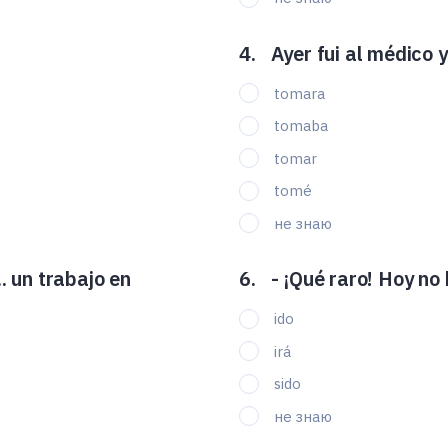
Ayer fui al médico y 
tomara
tomaba
tomar
tomé
не знаю
.... un trabajo en
- ¡Qué raro! Hoy no h
ido
irá
sido
не знаю