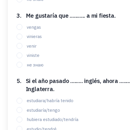
Me gustaría que ........... a mi fiesta.
vengas
vinieras
venir
viniste
не знаю
Si el año pasado ......... inglés, ahora .....
Inglaterra.
estudiara/habría tenido
estudiaría/tengo
hubiera estudiado/tendría
estudio/tendré