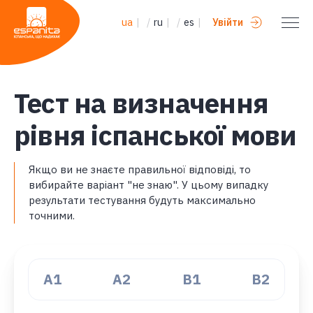
ua
|
/
ru
|
/
es
|
Увійти
Тест на визначення
рівня іспанської мови
Якщо ви не знаєте правильної відповіді, то
вибирайте варіант "не знаю". У цьому випадку
результати тестування будуть максимально
точними.
A1
А2
В1
B2