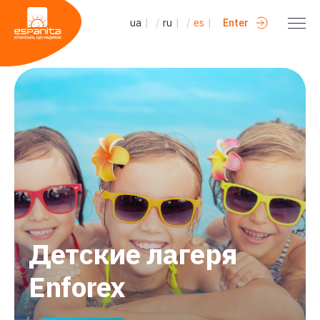
ua
|
/
ru
|
/
es
|
Enter
Детские лагеря
Enforex