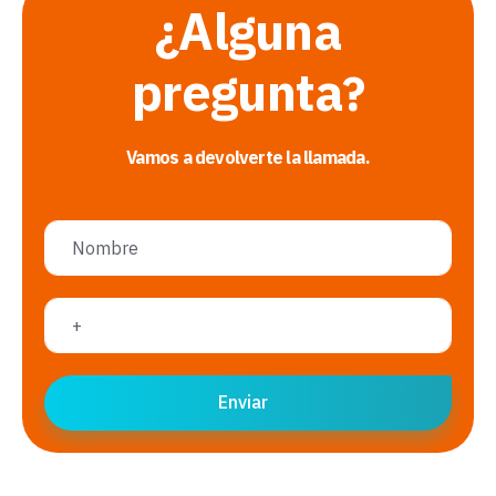
¿Alguna
pregunta
?
Vamos a devolverte la llamada.
Enviar