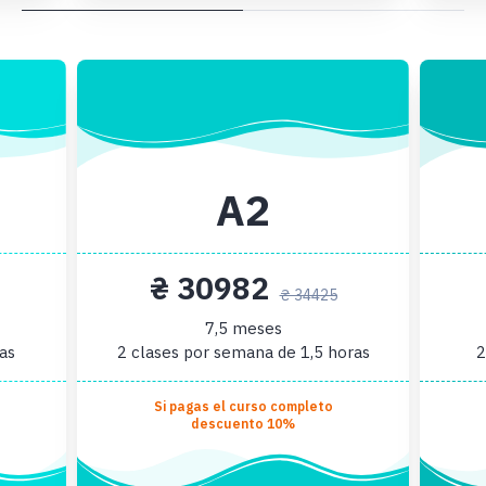
А2
₴ 30982
₴ 34425
7,5 meses
as
2 clases por semana de 1,5 horas
2
Si pagas el curso completo
descuento 10%