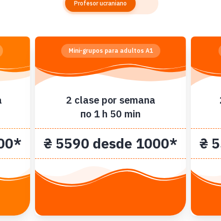
Profesor ucraniano
Mini-grupos para adultos A1
a
2 clase por semana
по 1 h 50 min
00*
₴ 5590 desde 1000*
₴ 