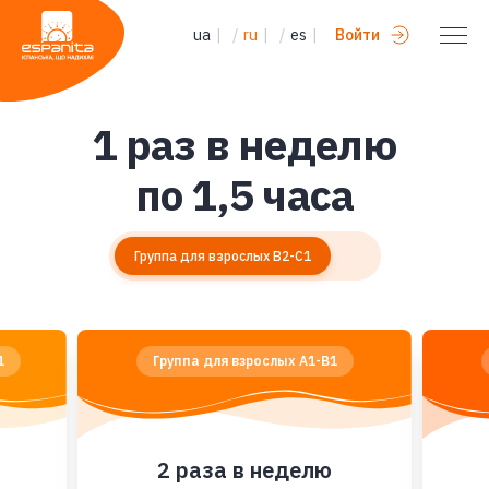
ua
|
/
ru
|
/
es
|
Войти
1 раз в неделю
по 1,5 часа
Группа для взрослых B2-C1
1
Группа для взрослых А1-В1
2 раза в неделю