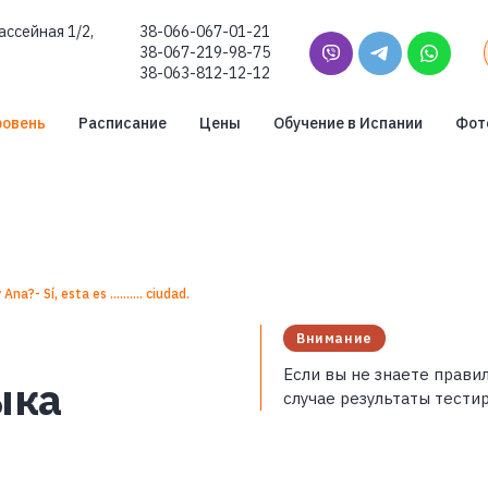
ассейная 1/2,
38-066-067-01-21
38-067-219-98-75
38-063-812-12-12
ровень
Расписание
Цены
Обучение в Испании
Фот
na?- Sí, esta es .......... ciudad.
Внимание
Если вы не знаете правил
ыка
случае результаты тести