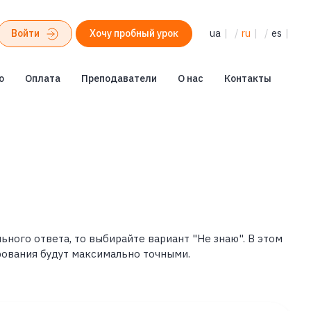
Войти
Хочу пробный урок
ua
|
/
ru
|
/
es
|
о
Оплата
Преподаватели
О нас
Контакты
ьного ответа, то выбирайте вариант "Не знаю". В этом
рования будут максимально точными.