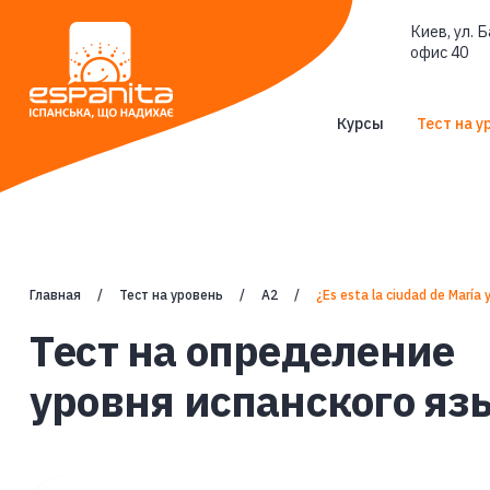
Киев, ул. Б
офис 40
Курсы
Тест на у
Главная
Тест на уровень
А2
¿Es esta la ciudad de María y A
Tест на определение
уровня испанского яз