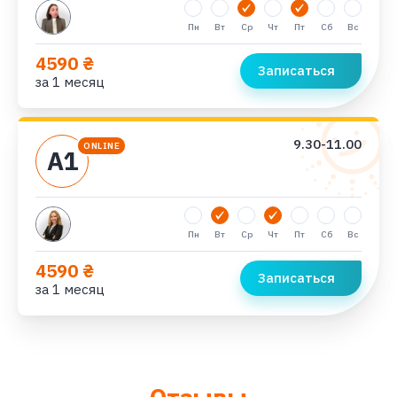
Пн
Вт
Ср
Чт
Пт
Сб
Вс
4590 ₴
Записаться
за 1 месяц
9.30-11.00
ONLINE
А1
Пн
Вт
Ср
Чт
Пт
Сб
Вс
4590 ₴
Записаться
за 1 месяц