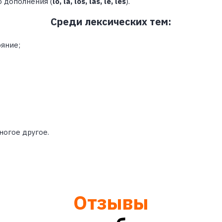
 дополнения (
lo, la, los, las, le, les
).
Среди лексических тем:
яние;
ногое другое.
Отзывы