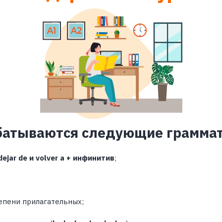
абатываются следующие граммат
dejar de и volver a + инфинитив
;
епени прилагательных;