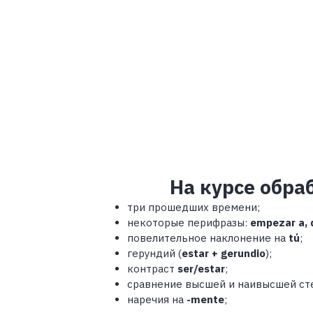
На курсе обр
три прошедших времени;
некоторые перифразы:
empezar a, 
повелительное наклонение на
tú
;
герундий (
estar + gerundio
);
контраст
ser/estar
;
сравнение высшей и наивысшей ст
наречия на
-mente
;