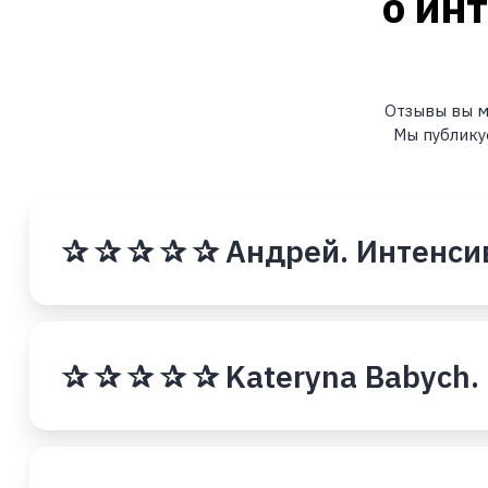
о ин
Отзывы вы м
Мы публику
✰ ✰ ✰ ✰ ✰ Андрей. Интенси
✰ ✰ ✰ ✰ ✰ Kateryna Babych