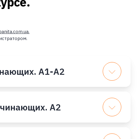
урсе.
anita.com.ua.
истратором.
инающих. А1-А2
ачинающих. А2