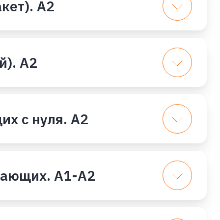
кет). А2
). А2
х с нуля. А2
нающих. А1-А2